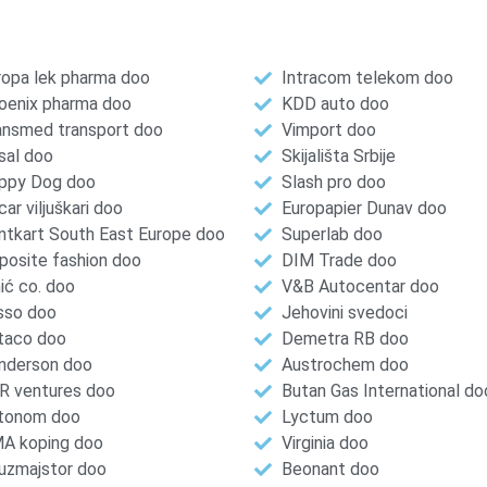
ropa lek pharma doo
Intracom telekom doo
oenix pharma doo
KDD auto doo
ansmed transport doo
Vimport doo
sal doo
Skijališta Srbije
ppy Dog doo
Slash pro doo
ar viljuškari doo
Europapier Dunav doo
ntkart South East Europe doo
Superlab doo
posite fashion doo
DIM Trade doo
ić co. doo
V&B Autocentar doo
sso doo
Jehovini svedoci
taco doo
Demetra RB doo
nderson doo
Austrochem doo
R ventures doo
Butan Gas International do
tonom doo
Lyctum doo
A koping doo
Virginia doo
uzmajstor doo
Beonant doo