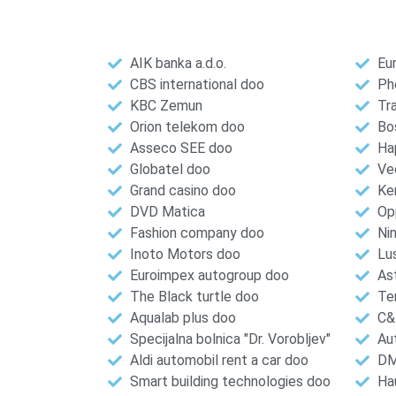
AIK banka a.d.o.
Eu
CBS international doo
Ph
KBC Zemun
Tr
Orion telekom doo
Bo
Asseco SEE doo
Ha
Globatel doo
Vec
Grand casino doo
Ke
DVD Matica
Op
Fashion company doo
Nin
Inoto Motors doo
Lu
Euroimpex autogroup doo
As
The Black turtle doo
Te
Aqualab plus doo
C&
Specijalna bolnica "Dr. Vorobljev"
Au
Aldi automobil rent a car doo
DM
Smart building technologies doo
Ha