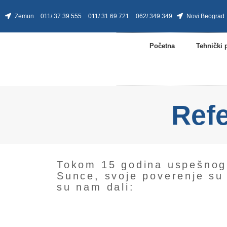
Zemun
011/ 37 39 555
011/ 31 69 721
062/ 349 349
Novi Beograd
Početna
Tehnički 
Ref
Tokom 15 godina uspešnog 
Sunce, svoje poverenje su
su nam dali: