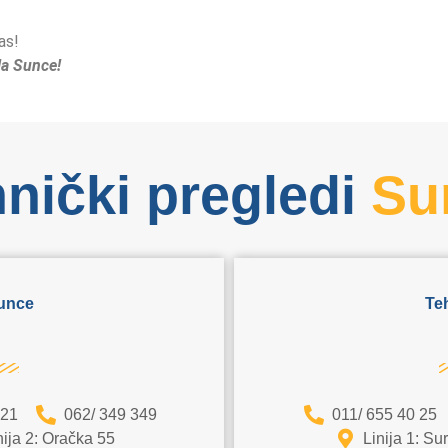
as!
ila Sunce!
nički pregledi
Su
Sunce
Te
721
062/ 349 349
011/ 655 40 25
nija 2: Oračka 55
Linija 1: Su