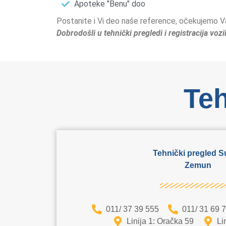
Apoteke "Benu" doo
Postanite i Vi deo naše reference, očekujemo V
Dobrodošli u tehnički pregledi i registracija voz
Teh
Tehnički pregled 
Zemun
011/ 37 39 555
011/ 31 69 
Linija 1: Oračka 59
Li