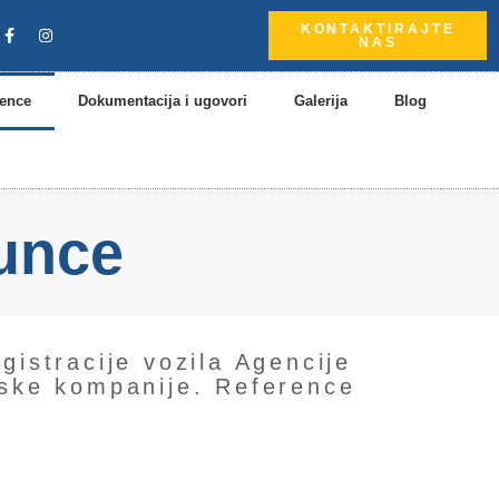
KONTAKTIRAJTE
NAS
rence
Dokumentacija i ugovori
Galerija
Blog
unce
istracije vozila Agencije
tske kompanije. Reference