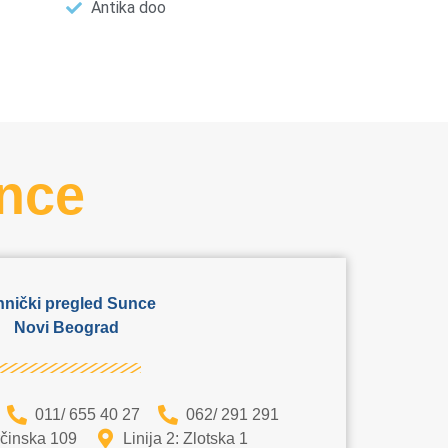
Antika doo
nce
hnički pregled Sunce
Novi Beograd
011/ 655 40 27
062/ 291 291
rčinska 109
Linija 2: Zlotska 1