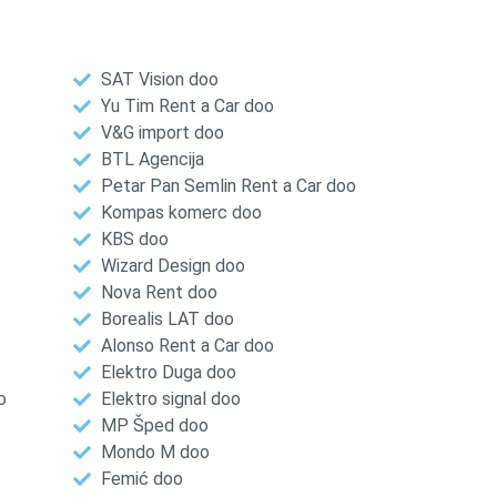
SAT Vision doo
Yu Tim Rent a Car doo
V&G import doo
BTL Agencija
Petar Pan Semlin Rent a Car doo
Kompas komerc doo
KBS doo
Wizard Design doo
Nova Rent doo
Borealis LAT doo
Alonso Rent a Car doo
Elektro Duga doo
o
Elektro signal doo
MP Šped doo
Mondo M doo
Femić doo