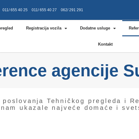
011/ 655 40 25
011/ 655 40 27
062/ 291 291
pregled
Registracija vozila
Dodatne usluge
Refe
Kontakt
erence agencije S
poslovanja Tehničkog pregleda i Reg
 nam ukazale najveće domaće i sve