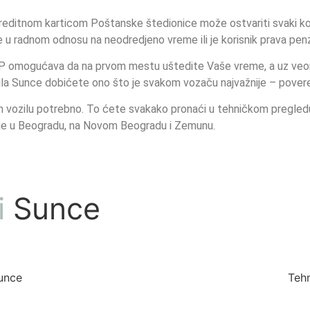
reditnom karticom Poštanske štedionice može ostvariti svaki ko
je u radnom odnosu na neodredjeno vreme ili je korisnik prava pen
MUP omogućava da na prvom mestu uštedite Vaše vreme, a uz ve
zila Sunce dobićete ono što je svakom vozaču najvažnije – povere
m vozilu potrebno. To ćete svakako pronaći u tehničkom pregledu i
cije u Beogradu, na Novom Beogradu i Zemunu.
i
Sunce
unce
Tehn