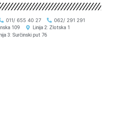
011/ 655 40 27
062/ 291 291
činska 109
Linija 2: Zlotska 1
nija 3: Surčinski put 76