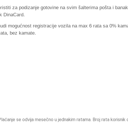
ristiti za podizanje gotovine na svim šalterima pošta i bana
ak DinaCard.
e nudi mogućnost registracije vozila na max 6 rata sa 0% ka
rata, bez kamate.
Plaćanje se odvija mesečno u jednakim ratama. Broj rata korisnik o