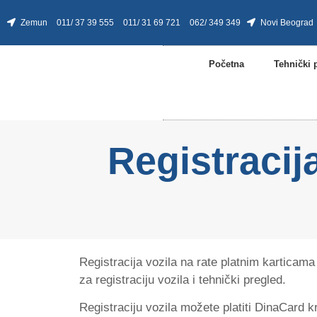
Zemun
011/ 37 39 555
011/ 31 69 721
062/ 349 349
Novi Beograd
Početna
Tehnički 
Registracij
Registracija vozila na rate platnim karticam
za registraciju vozila i tehnički pregled.
Registraciju vozila možete platiti DinaCard 