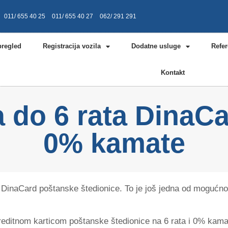
011/ 655 40 25
011/ 655 40 27
062/ 291 291
pregled
Registracija vozila
Dodatne usluge
Refe
Kontakt
a do 6 rata DinaC
0% kamate
a DinaCard poštanske štedionice. To je još jedna od mogućno
kreditnom karticom poštanske štedionice na 6 rata i 0% kama